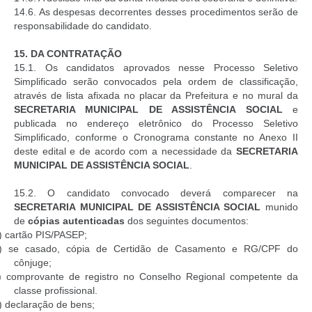
14.6. As despesas decorrentes desses procedimentos serão de
responsabilidade do candidato.
15.
DA CONTRATAÇÃO
15.1. Os candidatos aprovados nesse Processo Seletivo
Simplificado serão convocados pela ordem de classificação,
através de lista afixada no placar da Prefeitura e no mural da
SECRETARIA MUNICIPAL DE ASSISTÊNCIA SOCIAL
e
publicada no endereço eletrônico do Processo Seletivo
Simplificado, conforme o Cronograma constante no Anexo II
deste edital e de acordo com a necessidade da
SECRETARIA
MUNICIPAL DE ASSISTÊNCIA SOCIAL
.
15.2. O candidato convocado deverá comparecer na
SECRETARIA MUNICIPAL DE ASSISTÊNCIA SOCIAL
munido
de
cópias autenticadas
dos seguintes documentos:
) cartão PIS/PASEP;
) se casado, cópia de Certidão de Casamento e RG/CPF do
cônjuge;
) comprovante de registro no Conselho Regional competente da
classe profissional.
) declaração de bens;