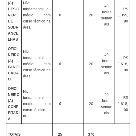
(A)
Nível
40
DESIG
fundamental ou
R$
horas
NER
médio com
0
20
1.355,
seman
DE
curso técnico na
90
ais
SOBR
área.
ANCE
LHAS
OFICI
Nível
NEIRO
40
fundamental ou
R$
(A) –
horas
médio com
0
20
1.618,
PANIFI
seman
curso técnico na
00
CAÇÃ
ais
área.
O
OFICI
Nível
NEIRO
40
fundamental ou
R$
(A) –
horas
médio com
0
20
1.618,
CONF
seman
curso técnico na
00
EITARI
ais
área.
A
TOTAIS
25
370