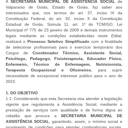
A
SECRETARIA MUNICIPAL DE ASSISTÊNCIA SOCIAL
de
Valparaíso de Goiás, Estado de Goiás, faz saber aos
interessados que, nos termos do art. 37, inciso IX da
Constituição Federal, do art. 92, inciso X da Constituição
Estadual de Goiás, Súmula 11, art. 1º do TCM/GO, Lei
Municipal nº 775 de 23 janeiro de 2009 e demais instrumentos
legais mediante as condições
estabelecidas neste Edital
,
realizará o
Processo Seletivo Simplificado
com a finalidade
de selecionar profissionais para o exercício temporário dos
Cargos de
Coordenador Técnico, Assistente Social,
Psicólogo, Pedagogo, Fisioterapeuta, Educador Físico,
Enfermeiro, Técnico de Enfermagem, Nutricionista,
Terapeuta Ocupacional e Oficineiros
, para suprir
necessidade de excepcional interesse público para o ano de
2023.
1.
DO OBJETIVO
1.1. Considerando que esta Secretaria visa atender a legislação
vigente que regulamenta a Assistência Social, mediante a
prestação de serviços com qualidade e de forma digna ao
cidadão que procura a
SECRETARIA MUNICIPAL DE
ASSISTÊNCIA SOCIAL
, garantindo, assim, o mínimo social e
provimento de condições para atender contingências sociais,