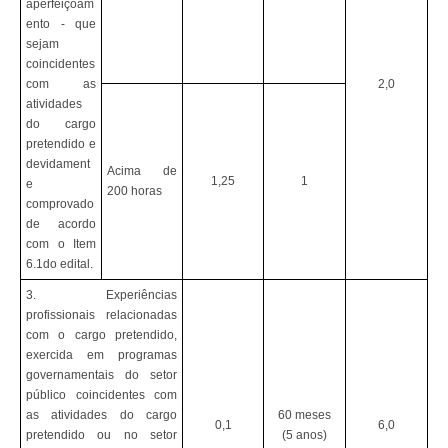
aperfeiçoam
ento - que
sejam
coincidentes
com as
2,0
atividades
do cargo
pretendido e
devidament
Acima de
1,25
1
e
200 horas
comprovado
de acordo
com o Item
6.1do edital.
3. Experiências
profissionais relacionadas
com o cargo pretendido,
exercida em programas
governamentais do setor
público coincidentes com
as atividades do cargo
60 meses
0,1
6,0
pretendido ou no setor
(5 anos)