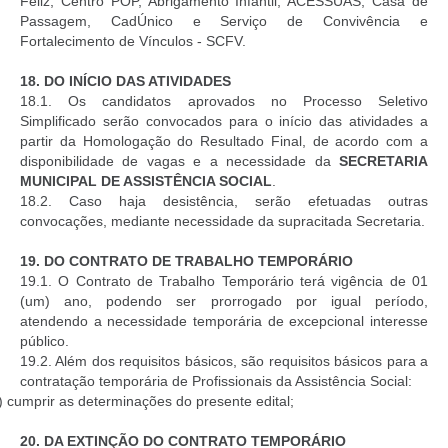
Feliz, Centro POP, Abrigamento Infantil, ACESSUAS, Casa de
Passagem, CadÚnico e Serviço de Convivência e
Fortalecimento de Vínculos - SCFV.
18.
DO INÍCIO DAS ATIVIDADES
18.1. Os candidatos aprovados no Processo Seletivo
Simplificado serão convocados para o início das atividades a
partir da Homologação do Resultado Final, de acordo com a
disponibilidade de vagas e a necessidade da
SECRETARIA
MUNICIPAL DE ASSISTÊNCIA SOCIAL
.
18.2. Caso haja desistência, serão efetuadas outras
convocações, mediante necessidade da supracitada Secretaria.
19.
DO CONTRATO DE TRABALHO TEMPORÁRIO
19.1. O Contrato de Trabalho Temporário terá vigência de 01
(um) ano, podendo ser prorrogado por igual período,
atendendo a necessidade temporária de excepcional interesse
público.
19.2. Além dos requisitos básicos, são requisitos básicos para a
contratação temporária de Profissionais da Assistência Social:
) cumprir as determinações do presente edital;
20.
DA EXTINÇÃO DO CONTRATO TEMPORÁRIO