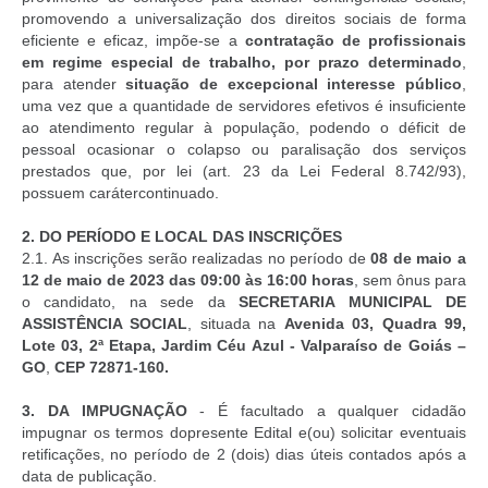
promovendo a universalização dos direitos sociais de forma
eficiente e eficaz, impõe-se a
contratação de profissionais
em regime especial de trabalho, por prazo determinado
,
para atender
situação de excepcional interesse público
,
uma vez que a quantidade de servidores efetivos é insuficiente
ao atendimento regular à população, podendo o déficit de
pessoal ocasionar o colapso ou paralisação dos serviços
prestados que, por lei (art. 23 da Lei Federal 8.742/93),
possuem carátercontinuado.
2.
DO PERÍODO E LOCAL DAS INSCRIÇÕES
2.1. As inscrições serão realizadas no período de
08 de maio a
12 de maio de 2023 das 09:00 às 16:00 horas
, sem ônus para
o candidato, na sede da
SECRETARIA MUNICIPAL DE
ASSISTÊNCIA SOCIAL
, situada na
Avenida 03, Quadra 99,
Lote 03, 2ª Etapa, Jardim Céu Azul - Valparaíso de Goiás –
GO
,
CEP 72871-160.
3.
DA IMPUGNAÇÃO
- É facultado a qualquer cidadão
impugnar os termos dopresente Edital e(ou) solicitar eventuais
retificações, no período de 2 (dois) dias úteis contados após a
data de publicação.