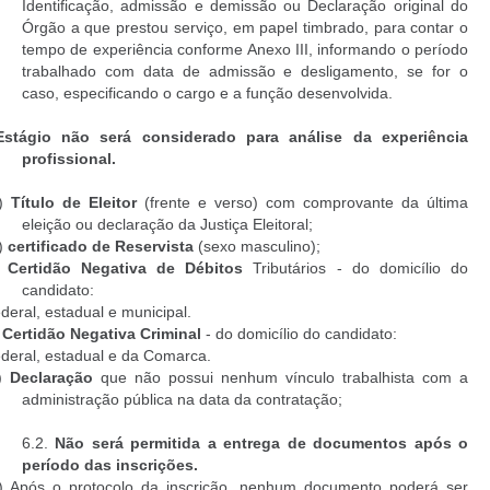
Identificação, admissão e demissão ou Declaração
original
do
Órgão a que prestou serviço, em papel timbrado, para contar o
tempo de experiência conforme Anexo III, informando o período
trabalhado com data de admissão e desligamento, se for o
caso, especificando o cargo e a função desenvolvida.
Estágio não será considerado
para análise da experiência
profissional.
)
Título de Eleitor
(frente e verso) com comprovante da última
eleição ou declaração da Justiça Eleitoral;
)
certificado de Reservista
(sexo masculino);
)
Certidão Negativa de Débitos
Tributários - do domicílio do
candidato:
ederal, estadual e municipal.
)
Certidão Negativa Criminal
- do domicílio do candidato:
ederal, estadual e da Comarca.
)
Declaração
que não possui nenhum vínculo trabalhista com a
administração pública na data da contratação;
6.2.
Não será permitida a entrega de documentos após o
período das inscrições.
) Após o protocolo da inscrição, nenhum documento poderá ser