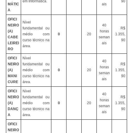
em Informática.
90
MÁTIC
ais
A
OFICI
Nível
NEIRO
40
fundamental ou
R$
(A)
horas
médio com
0
20
1.355,
CABE
seman
curso técnico na
90
LEIREI
ais
área.
RO
OFICI
Nível
40
NEIRO
fundamental ou
R$
horas
(A)
médio com
0
20
1.355,
seman
MANI
curso técnico na
90
ais
CURE
área.
OFICI
Nível
40
NEIRO
fundamental ou
R$
horas
(A)
médio com
0
20
1.355,
seman
DANÇ
curso técnico na
90
ais
A
área.
OFICI
NEIRO