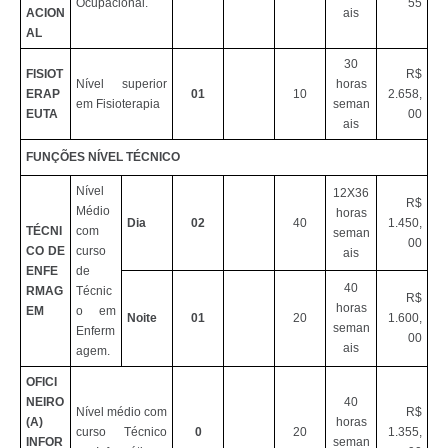
Ocupacional.
55
ACION
ais
AL
30
FISIOT
R$
Nível superior
horas
ERAP
01
10
2.658,
em Fisioterapia
seman
EUTA
00
ais
FUNÇÕES NÍVEL TÉCNICO
Nível
12X36
R$
Médio
horas
Dia
02
40
1.450,
TÉCNI
com
seman
00
CO DE
curso
ais
ENFE
de
40
RMAG
Técnic
R$
horas
EM
o em
Noite
01
20
1.600,
seman
Enferm
00
ais
agem.
OFICI
NEIRO
40
Nível médio com
R$
(A)
horas
curso Técnico
0
20
1.355,
INFOR
seman