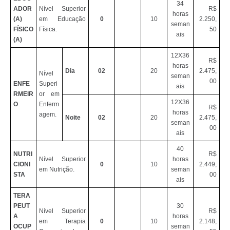
34
ADOR
Nível Superior
R$
horas
(A)
em Educação
0
10
2.250,
seman
FÍSICO
Física.
50
ais
(A)
12X36
R$
horas
Dia
02
20
2.475,
Nível
seman
00
ENFE
Superi
ais
RMEIR
or em
12X36
O
Enferm
R$
horas
agem.
Noite
02
20
2.475,
seman
00
ais
40
NUTRI
R$
Nível Superior
horas
CIONI
0
10
2.449,
em Nutrição.
seman
STA
00
ais
TERA
PEUT
30
Nível Superior
R$
A
horas
em Terapia
0
10
2.148,
OCUP
seman