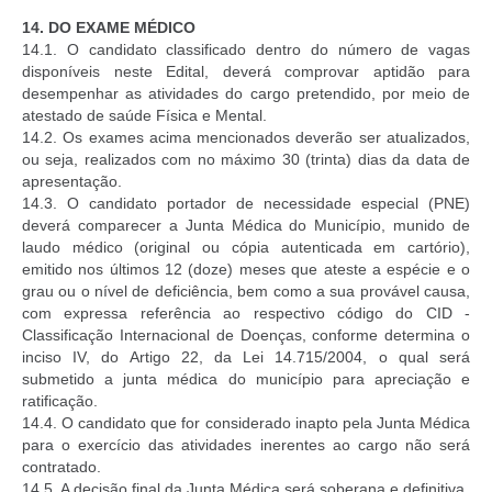
14.
DO EXAME MÉDICO
14.1. O candidato classificado dentro do número de vagas
disponíveis neste Edital, deverá comprovar aptidão para
desempenhar as atividades do cargo pretendido, por meio de
atestado de saúde Física e Mental.
14.2. Os exames acima mencionados deverão ser atualizados,
ou seja, realizados com no máximo 30 (trinta) dias da data de
apresentação.
14.3. O candidato portador de necessidade especial (PNE)
deverá comparecer a Junta Médica do Município, munido de
laudo médico (original ou cópia autenticada em cartório),
emitido nos últimos 12 (doze) meses que ateste a espécie e o
grau ou o nível de deficiência, bem como a sua provável causa,
com expressa referência ao respectivo código do CID -
Classificação Internacional de Doenças, conforme determina o
inciso IV, do Artigo 22, da Lei 14.715/2004, o qual será
submetido a junta médica do município para apreciação e
ratificação.
14.4. O candidato que for considerado inapto pela Junta Médica
para o exercício das atividades inerentes ao cargo não será
contratado.
14.5. A decisão final da Junta Médica será soberana e definitiva.