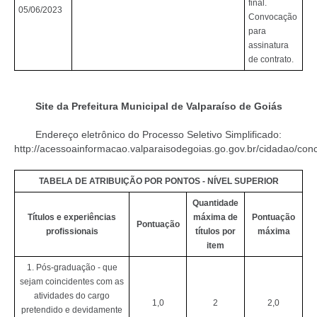
final.
05/06/2023
Convocação
para
assinatura
de contrato.
Site da Prefeitura Municipal de Valparaíso de Goiás
Endereço eletrônico do Processo Seletivo Simplificado:
http://acessoainformacao.valparaisodegoias.go.gov.br/cidadao/co
TABELA DE ATRIBUIÇÃO POR PONTOS - NÍVEL SUPERIOR
Quantidade
Títulos e experiências
máxima de
Pontuação
Pontuação
profissionais
títulos por
máxima
item
1. Pós-graduação - que
sejam coincidentes com as
atividades do cargo
1,0
2
2,0
pretendido e devidamente