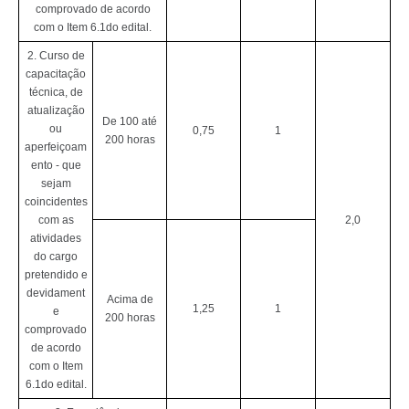
comprovado de acordo
com o Item 6.1do edital.
2. Curso de
capacitação
técnica, de
atualização
De 100 até
ou
0,75
1
200 horas
aperfeiçoam
ento - que
sejam
coincidentes
com as
2,0
atividades
do cargo
pretendido e
devidament
Acima de
1,25
1
e
200 horas
comprovado
de acordo
com o Item
6.1do edital.