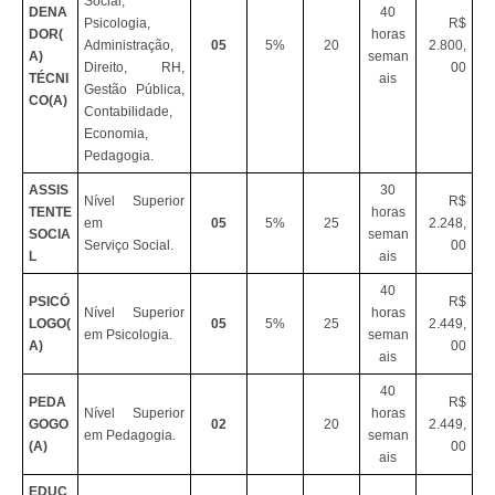
Social,
DENA
40
Psicologia,
R$
DOR(
horas
Administração,
05
5%
20
2.800,
A)
seman
Direito, RH,
00
TÉCNI
ais
Gestão Pública,
CO(A)
Contabilidade,
Economia,
Pedagogia.
ASSIS
30
Nível Superior
R$
TENTE
horas
em
05
5%
25
2.248,
SOCIA
seman
Serviço Social.
00
L
ais
40
PSICÓ
R$
Nível Superior
horas
LOGO(
05
5%
25
2.449,
em Psicologia.
seman
A)
00
ais
40
PEDA
R$
Nível Superior
horas
GOGO
02
20
2.449,
em Pedagogia.
seman
(A)
00
ais
EDUC