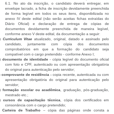
6.1. No ato da inscrição, o candidato deverá entregar, em
envelope lacrado, a ficha de inscrição devidamente preenchida
de forma legível em todos os seus itens, disponibilizada no
anexo IV deste edital (não serão aceitas fichas extraídas do
Diário Oficial) e declaração de entrega de cópias de
documentos devidamente preenchida de maneira legível,
conforme anexo V deste edital, da documentação a seguir:
a)
Curriculum Vitae
atualizado, original, datado e assinado pelo
candidato, juntamente com cópia dos documentos
comprobatórios em que a formação do candidato seja
compatível com o cargo pretendido - conforme Anexo I;
)
documento de identidade
- cópia legível do documento oficial
com foto e CPF, autenticado ou com apresentação obrigatória
do original para autenticação pelo servidor;
)
comprovante de residência -
copia recente, autenticada ou com
apresentação obrigatória do original para autenticação pelo
servidor;
)
formação escolar ou acadêmica
, graduação, pós-graduação,
mestrado etc.;
e)
cursos de capacitação técnica
, cópia dos certificados em
consonância com o cargo pretendido;
)
Carteira de Trabalho
– cópia das páginas onde consta a