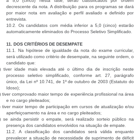
a 5,0 (cinco) nesta fase, serão classificados por ordem
decrescente da nota. A distribuição para os programas se dará
por maior nota em avaliação e perfil avaliado e definido por
entrevista.
10.2. Os candidatos com média inferior a 5,0 (cinco) estarão
automaticamente eliminados do Processo Seletivo Simplificado.
11.
DOS CRITÉRIOS DE DESEMPATE
11.1. Na hipótese de igualdade da nota do exame curricular,
será utilizado como critério de desempate, na seguinte ordem, o
candidato que:
) tiver idade mais elevada até o último dia de inscrição neste
processo seletivo simplificado, conforme art. 27, parágrafo
único, da Lei nº 10.741, de 1º de outubro de 2003 (Estatuto do
Idoso);
) tiver comprovado maior tempo de experiência profissional na área
e no cargo pleiteados;
) tiver maior tempo de participação em cursos de atualização e/ou
aperfeiçoamento na área e no cargo pleiteados;
) se ainda persistir o empate, será realizado sorteio público na
presença dos candidatos envolvidos na situação de empate.
11.2. A classificação dos candidatos será válida enquanto
prevalecer a situação de necessidade de suprimento de déficit