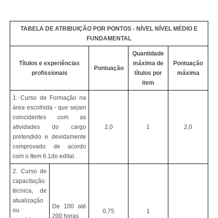
TABELA DE ATRIBUIÇÃO POR PONTOS - NÍVEL NÍVEL MÉDIO E
FUNDAMENTAL
Quantidade
Títulos e experiências
máxima de
Pontuação
Pontuação
profissionais
títulos por
máxima
item
1. Curso de Formação na
área escolhida - que sejam
coincidentes com as
atividades do cargo
2,0
1
2,0
pretendido e devidamente
comprovado de acordo
com o Item 6.1do edital.
2. Curso de
capacitação
técnica, de
atualização
De 100 até
ou
0,75
1
200 horas